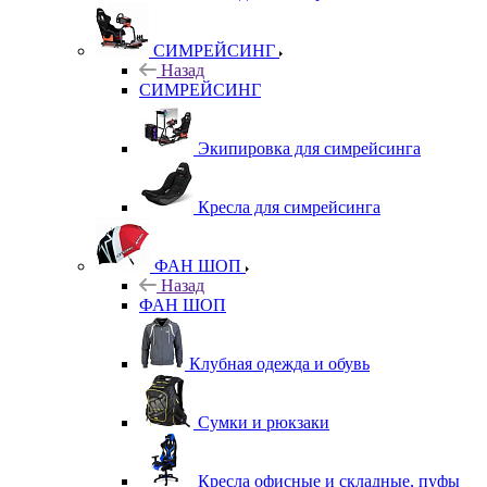
СИМРЕЙСИНГ
Назад
СИМРЕЙСИНГ
Экипировка для симрейсинга
Кресла для симрейсинга
ФАН ШОП
Назад
ФАН ШОП
Клубная одежда и обувь
Сумки и рюкзаки
Кресла офисные и складные, пуфы