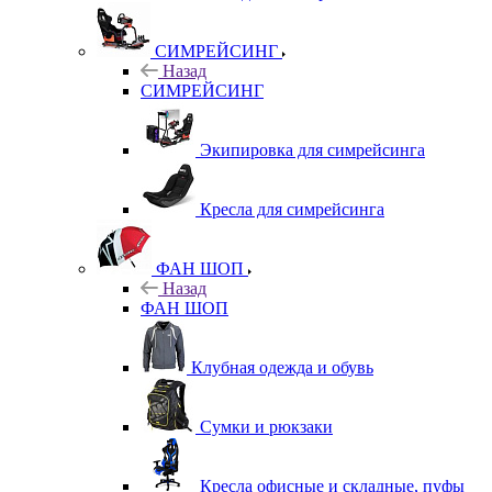
СИМРЕЙСИНГ
Назад
СИМРЕЙСИНГ
Экипировка для симрейсинга
Кресла для симрейсинга
ФАН ШОП
Назад
ФАН ШОП
Клубная одежда и обувь
Сумки и рюкзаки
Кресла офисные и складные, пуфы