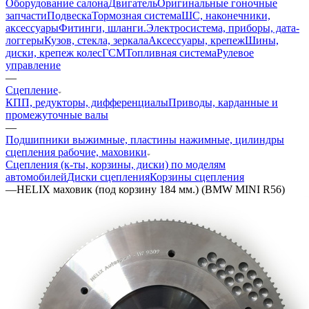
Оборудование салона
Двигатель
Оригинальные гоночные
запчасти
Подвеска
Тормозная система
ШС, наконечники,
аксессуары
Фитинги, шланги.
Электросистема, приборы, дата-
логгеры
Кузов, стекла, зеркала
Аксессуары, крепеж
Шины,
диски, крепеж колес
ГСМ
Топливная система
Рулевое
управление
—
Сцепление
КПП, редукторы, дифференциалы
Приводы, карданные и
промежуточные валы
—
Подшипники выжимные, пластины нажимные, цилиндры
сцепления рабочие, маховики
Сцепления (к-ты, корзины, диски) по моделям
автомобилей
Диски сцепления
Корзины сцепления
—
HELIX маховик (под корзину 184 мм.) (BMW MINI R56)