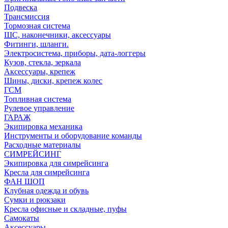
Подвеска
Трансмиссия
Тормозная система
ШС, наконечники, аксессуары
Фитинги, шланги.
Электросистема, приборы, дата-логгеры
Кузов, стекла, зеркала
Аксессуары, крепеж
Шины, диски, крепеж колес
ГСМ
Топливная система
Рулевое управление
ГАРАЖ
Экипировка механика
Инструменты и оборудование команды
Расходные материалы
СИМРЕЙСИНГ
Экипировка для симрейсинга
Кресла для симрейсинга
ФАН ШОП
Клубная одежда и обувь
Сумки и рюкзаки
Кресла офисные и складные, пуфы
Самокаты
Аксессуары