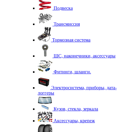
Подвеска
Трансмиссия
Тормозная система
ШС, наконечники, аксессуары
Фитинги, шланги.
Электросистема, приборы, дата-
логгеры
Кузов, стекла, зеркала
Аксессуары, крепеж