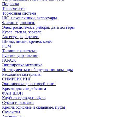
Подвеска
Трансмиссия
Тормозная система
ШС, наконечники, аксессуары
Фитинги, шланги.
Электросистема, приборы, дата-логгеры
Кузов, стекла, зеркала
Аксессуары, крепеж
Шины, диски, крепеж колес
ГСМ
Топливная система
Рулевое управление
ГАРАЖ
Экипировка механика
Инструменты и оборудование команды
Расходные материалы
СИМРЕЙСИНГ
Экипировка для симрейсинга
Кресла для симрейсинга
ФАН ШОП
Клубная одежда и обувь
Сумки и рюкзаки
Кресла офисные и складные, пуфы
Самокаты
Аксессуары