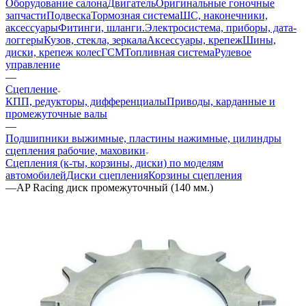
Оборудование салона
Двигатель
Оригинальные гоночные
запчасти
Подвеска
Тормозная система
ШС, наконечники,
аксессуары
Фитинги, шланги.
Электросистема, приборы, дата-
логгеры
Кузов, стекла, зеркала
Аксессуары, крепеж
Шины,
диски, крепеж колес
ГСМ
Топливная система
Рулевое
управление
—
Сцепление
КПП, редукторы, дифференциалы
Приводы, карданные и
промежуточные валы
—
Подшипники выжимные, пластины нажимные, цилиндры
сцепления рабочие, маховики
Сцепления (к-ты, корзины, диски) по моделям
автомобилей
Диски сцепления
Корзины сцепления
—
AP Racing диск промежуточный (140 мм.)