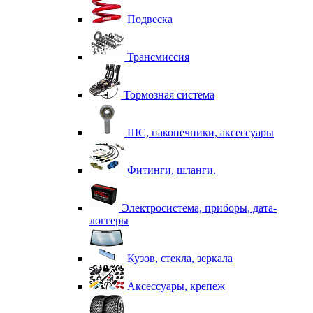
Подвеска
Трансмиссия
Тормозная система
ШС, наконечники, аксессуары
Фитинги, шланги.
Электросистема, приборы, дата-
логгеры
Кузов, стекла, зеркала
Аксессуары, крепеж