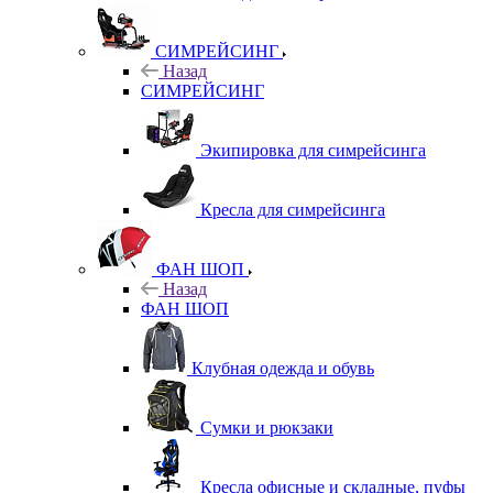
СИМРЕЙСИНГ
Назад
СИМРЕЙСИНГ
Экипировка для симрейсинга
Кресла для симрейсинга
ФАН ШОП
Назад
ФАН ШОП
Клубная одежда и обувь
Сумки и рюкзаки
Кресла офисные и складные, пуфы