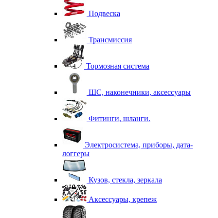
Подвеска
Трансмиссия
Тормозная система
ШС, наконечники, аксессуары
Фитинги, шланги.
Электросистема, приборы, дата-
логгеры
Кузов, стекла, зеркала
Аксессуары, крепеж