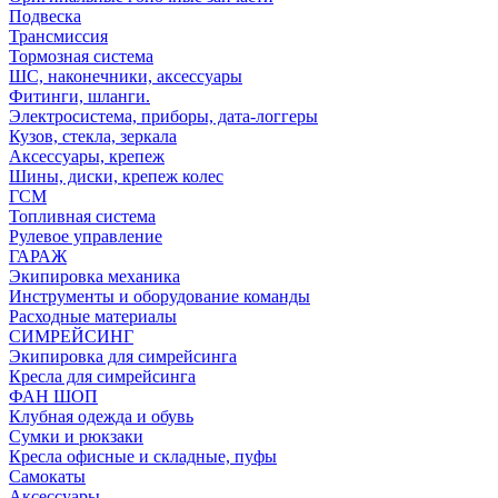
Подвеска
Трансмиссия
Тормозная система
ШС, наконечники, аксессуары
Фитинги, шланги.
Электросистема, приборы, дата-логгеры
Кузов, стекла, зеркала
Аксессуары, крепеж
Шины, диски, крепеж колес
ГСМ
Топливная система
Рулевое управление
ГАРАЖ
Экипировка механика
Инструменты и оборудование команды
Расходные материалы
СИМРЕЙСИНГ
Экипировка для симрейсинга
Кресла для симрейсинга
ФАН ШОП
Клубная одежда и обувь
Сумки и рюкзаки
Кресла офисные и складные, пуфы
Самокаты
Аксессуары