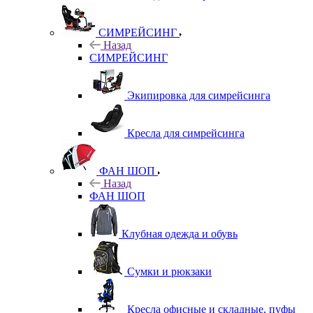
СИМРЕЙСИНГ
Назад
СИМРЕЙСИНГ
Экипировка для симрейсинга
Кресла для симрейсинга
ФАН ШОП
Назад
ФАН ШОП
Клубная одежда и обувь
Сумки и рюкзаки
Кресла офисные и складные, пуфы