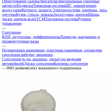
Оборудование салона
Двигатель
Оригинальные гоночные
запчасти
Подвеска
Тормозная система
ШС, наконечники,
аксессуары
Фитинги, шланги.
Электросистема, приборы, дата-
логгеры
Кузов, стекла, зеркала
Аксессуары, крепеж
Шины,
диски, крепеж колес
ГСМ
Топливная система
Рулевое
управление
—
Сцепление
КПП, редукторы, дифференциалы
Приводы, карданные и
промежуточные валы
—
Подшипники выжимные, пластины нажимные, цилиндры
сцепления рабочие, маховики
Сцепления (к-ты, корзины, диски) по моделям
автомобилей
Диски сцепления
Корзины сцепления
—
3MO ремкомплект выжимного подшипника