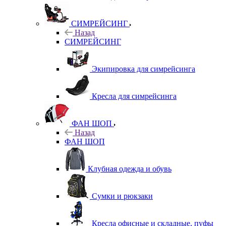
СИМРЕЙСИНГ
Назад
СИМРЕЙСИНГ
Экипировка для симрейсинга
Кресла для симрейсинга
ФАН ШОП
Назад
ФАН ШОП
Клубная одежда и обувь
Сумки и рюкзаки
Кресла офисные и складные, пуфы