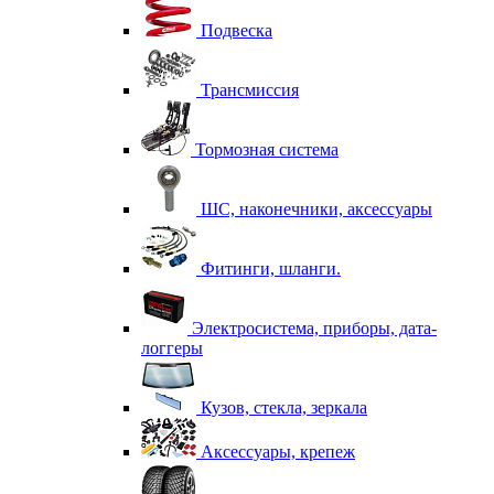
Подвеска
Трансмиссия
Тормозная система
ШС, наконечники, аксессуары
Фитинги, шланги.
Электросистема, приборы, дата-
логгеры
Кузов, стекла, зеркала
Аксессуары, крепеж