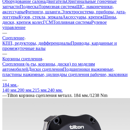
Оборудование салона
Двигатель
Оригинальные гоночные
запчасти
Подвеска
Тормозная система
ШС, наконечники,
аксессуары
Фитинги, шланги.
Электросистема, приборы, дата-
логгеры
Кузов, стекла, зеркала
Аксессуары, крепеж
Шины,
диски, крепеж колес
ГСМ
Топливная система
Рулевое
управление
—
Сцепление
КПП, редукторы, дифференциалы
Приводы, карданные и
промежуточные валы
—
Корзины сцепления
Сцепления (к-ты, корзины, диски) по моделям
автомобилей
Диски сцепления
Подшипники выжимные,
пластины нажимные, цилиндры сцепления рабочие, маховики
—
184 мм.
140 мм.
200 мм.
215 мм.
240 мм.
—
Tilton корзина сцепления металл. 184 мм./1238 Nm