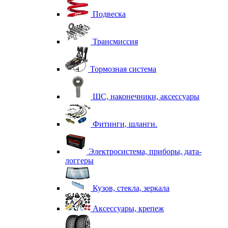
Подвеска
Трансмиссия
Тормозная система
ШС, наконечники, аксессуары
Фитинги, шланги.
Электросистема, приборы, дата-
логгеры
Кузов, стекла, зеркала
Аксессуары, крепеж