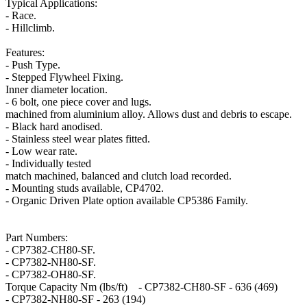
Typical Applications:
- Race.
- Hillclimb.
Features:
- Push Type.
- Stepped Flywheel Fixing.
Inner diameter location.
- 6 bolt, one piece cover and lugs.
machined from aluminium alloy. Allows dust and debris to escape.
- Black hard anodised.
- Stainless steel wear plates fitted.
- Low wear rate.
- Individually tested
match machined, balanced and clutch load recorded.
- Mounting studs available, CP4702.
- Organic Driven Plate option available CP5386 Family.
Part Numbers:
- CP7382-CH80-SF.
- CP7382-NH80-SF.
- CP7382-OH80-SF.
Torque Capacity Nm (lbs/ft) - CP7382-CH80-SF - 636 (469)
- CP7382-NH80-SF - 263 (194)