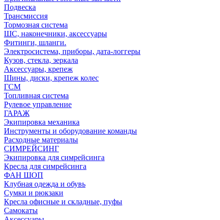
Подвеска
Трансмиссия
Тормозная система
ШС, наконечники, аксессуары
Фитинги, шланги.
Электросистема, приборы, дата-логгеры
Кузов, стекла, зеркала
Аксессуары, крепеж
Шины, диски, крепеж колес
ГСМ
Топливная система
Рулевое управление
ГАРАЖ
Экипировка механика
Инструменты и оборудование команды
Расходные материалы
СИМРЕЙСИНГ
Экипировка для симрейсинга
Кресла для симрейсинга
ФАН ШОП
Клубная одежда и обувь
Сумки и рюкзаки
Кресла офисные и складные, пуфы
Самокаты
Аксессуары