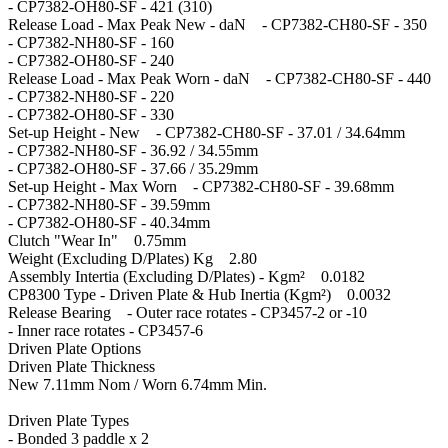
- CP7382-OH80-SF - 421 (310)
Release Load - Max Peak New - daN - CP7382-CH80-SF - 350
- CP7382-NH80-SF - 160
- CP7382-OH80-SF - 240
Release Load - Max Peak Worn - daN - CP7382-CH80-SF - 440
- CP7382-NH80-SF - 220
- CP7382-OH80-SF - 330
Set-up Height - New - CP7382-CH80-SF - 37.01 / 34.64mm
- CP7382-NH80-SF - 36.92 / 34.55mm
- CP7382-OH80-SF - 37.66 / 35.29mm
Set-up Height - Max Worn - CP7382-CH80-SF - 39.68mm
- CP7382-NH80-SF - 39.59mm
- CP7382-OH80-SF - 40.34mm
Clutch "Wear In" 0.75mm
Weight (Excluding D/Plates) Kg 2.80
Assembly Intertia (Excluding D/Plates) - Kgm² 0.0182
CP8300 Type - Driven Plate & Hub Inertia (Kgm²) 0.0032
Release Bearing - Outer race rotates - CP3457-2 or -10
- Inner race rotates - CP3457-6
Driven Plate Options
Driven Plate Thickness
New 7.11mm Nom / Worn 6.74mm Min.
Driven Plate Types
- Bonded 3 paddle x 2