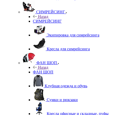
СИМРЕЙСИНГ
Назад
СИМРЕЙСИНГ
Экипировка для симрейсинга
Кресла для симрейсинга
ФАН ШОП
Назад
ФАН ШОП
Клубная одежда и обувь
Сумки и рюкзаки
Кресла офисные и складные, пуфы