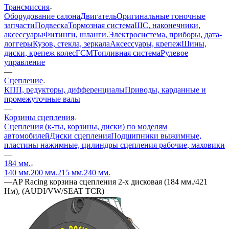
Трансмиссия
Оборудование салона
Двигатель
Оригинальные гоночные
запчасти
Подвеска
Тормозная система
ШС, наконечники,
аксессуары
Фитинги, шланги.
Электросистема, приборы, дата-
логгеры
Кузов, стекла, зеркала
Аксессуары, крепеж
Шины,
диски, крепеж колес
ГСМ
Топливная система
Рулевое
управление
—
Сцепление
КПП, редукторы, дифференциалы
Приводы, карданные и
промежуточные валы
—
Корзины сцепления
Сцепления (к-ты, корзины, диски) по моделям
автомобилей
Диски сцепления
Подшипники выжимные,
пластины нажимные, цилиндры сцепления рабочие, маховики
—
184 мм.
140 мм.
200 мм.
215 мм.
240 мм.
—
AP Racing корзина сцепления 2-х дисковая (184 мм./421
Нм), (AUDI/VW/SEAT TCR)