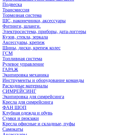
Подвеска
Трансмиссия
Тормозная система
ШС, наконечники, аксессуары
Фитинги, шланги.
Электросистема, приборы, дата-логгеры
Кузов, стекла, зеркала
Аксессуары, крепеж
Шины, диски, крепеж колес
ГСМ
Топливная система
Рулевое управление
ГАРАЖ
Экипировка механика
Инструменты и оборудование команды
Расходные материалы
СИМРЕЙСИНГ
Экипировка для симрейсинга
Кресла для симрейсинга
ФАН ШОП
Клубная одежда и обувь
Сумки и рюкзаки
Кресла офисные и складные, пуфы
Самокаты
Аксессуары