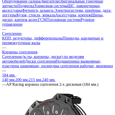
Оборудование салона
Двигатель
Оригинальные гоночные
запчасти
Подвеска
Тормозная система
ШС, наконечники,
аксессуары
Фитинги, шланги.
Электросистема, приборы, дата-
логгеры
Кузов, стекла, зеркала
Аксессуары, крепеж
Шины,
диски, крепеж колес
ГСМ
Топливная система
Рулевое
управление
—
Сцепление
КПП, редукторы, дифференциалы
Приводы, карданные и
промежуточные валы
—
Корзины сцепления
Сцепления (к-ты, корзины, диски) по моделям
автомобилей
Диски сцепления
Подшипники выжимные,
пластины нажимные, цилиндры сцепления рабочие, маховики
—
184 мм.
140 мм.
200 мм.
215 мм.
240 мм.
—
AP Racing корзина сцепления 2-х дисковая (184 мм.)