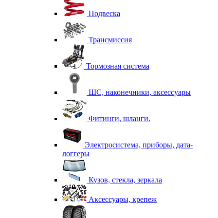
Подвеска
Трансмиссия
Тормозная система
ШС, наконечники, аксессуары
Фитинги, шланги.
Электросистема, приборы, дата-
логгеры
Кузов, стекла, зеркала
Аксессуары, крепеж