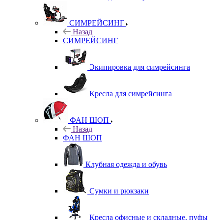
СИМРЕЙСИНГ
Назад
СИМРЕЙСИНГ
Экипировка для симрейсинга
Кресла для симрейсинга
ФАН ШОП
Назад
ФАН ШОП
Клубная одежда и обувь
Сумки и рюкзаки
Кресла офисные и складные, пуфы