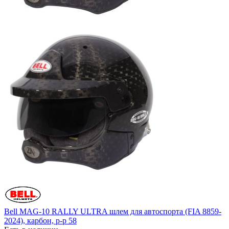
Bell MAG-10 RALLY ULTRA шлем для автоспорта (FIA 8859-
2024), карбон, р-р 58