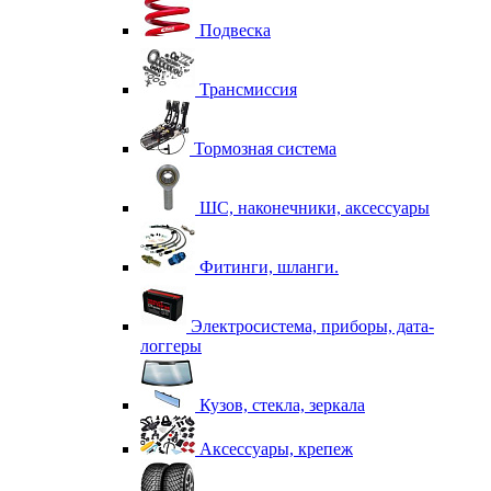
Подвеска
Трансмиссия
Тормозная система
ШС, наконечники, аксессуары
Фитинги, шланги.
Электросистема, приборы, дата-
логгеры
Кузов, стекла, зеркала
Аксессуары, крепеж