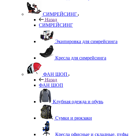
СИМРЕЙСИНГ
Назад
СИМРЕЙСИНГ
Экипировка для симрейсинга
Кресла для симрейсинга
ФАН ШОП
Назад
ФАН ШОП
Клубная одежда и обувь
Сумки и рюкзаки
Кресла офисные и складные, пуфы