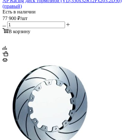
AP Racing диск тормозной (VD-330x32R12Fx203.2D50)
(правый)
Есть в наличии
77 900
₽
/шт
В корзину