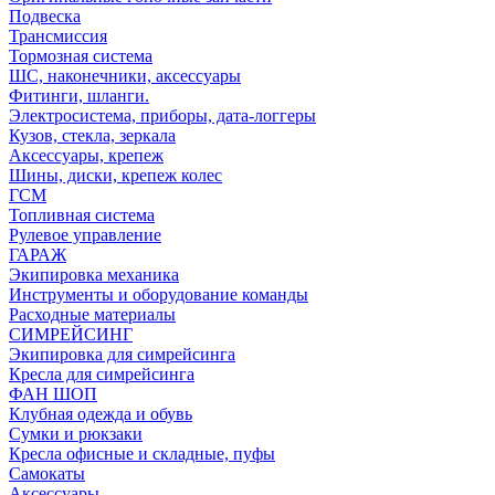
Подвеска
Трансмиссия
Тормозная система
ШС, наконечники, аксессуары
Фитинги, шланги.
Электросистема, приборы, дата-логгеры
Кузов, стекла, зеркала
Аксессуары, крепеж
Шины, диски, крепеж колес
ГСМ
Топливная система
Рулевое управление
ГАРАЖ
Экипировка механика
Инструменты и оборудование команды
Расходные материалы
СИМРЕЙСИНГ
Экипировка для симрейсинга
Кресла для симрейсинга
ФАН ШОП
Клубная одежда и обувь
Сумки и рюкзаки
Кресла офисные и складные, пуфы
Самокаты
Аксессуары