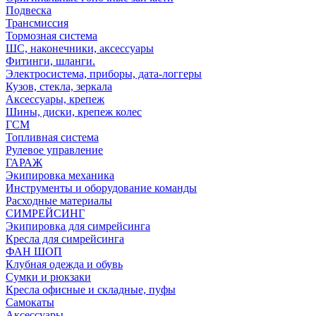
Подвеска
Трансмиссия
Тормозная система
ШС, наконечники, аксессуары
Фитинги, шланги.
Электросистема, приборы, дата-логгеры
Кузов, стекла, зеркала
Аксессуары, крепеж
Шины, диски, крепеж колес
ГСМ
Топливная система
Рулевое управление
ГАРАЖ
Экипировка механика
Инструменты и оборудование команды
Расходные материалы
СИМРЕЙСИНГ
Экипировка для симрейсинга
Кресла для симрейсинга
ФАН ШОП
Клубная одежда и обувь
Сумки и рюкзаки
Кресла офисные и складные, пуфы
Самокаты
Аксессуары