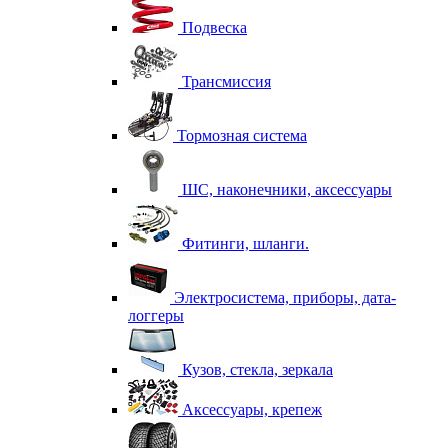
Подвеска
Трансмиссия
Тормозная система
ШС, наконечники, аксессуары
Фитинги, шланги.
Электросистема, приборы, дата-
логгеры
Кузов, стекла, зеркала
Аксессуары, крепеж