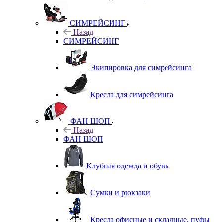
СИМРЕЙСИНГ
Назад
СИМРЕЙСИНГ
Экипировка для симрейсинга
Кресла для симрейсинга
ФАН ШОП
Назад
ФАН ШОП
Клубная одежда и обувь
Сумки и рюкзаки
Кресла офисные и складные, пуфы