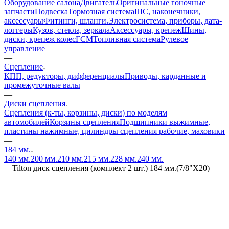
Оборудование салона
Двигатель
Оригинальные гоночные
запчасти
Подвеска
Тормозная система
ШС, наконечники,
аксессуары
Фитинги, шланги.
Электросистема, приборы, дата-
логгеры
Кузов, стекла, зеркала
Аксессуары, крепеж
Шины,
диски, крепеж колес
ГСМ
Топливная система
Рулевое
управление
—
Сцепление
КПП, редукторы, дифференциалы
Приводы, карданные и
промежуточные валы
—
Диски сцепления
Сцепления (к-ты, корзины, диски) по моделям
автомобилей
Корзины сцепления
Подшипники выжимные,
пластины нажимные, цилиндры сцепления рабочие, маховики
—
184 мм.
140 мм.
200 мм.
210 мм.
215 мм.
228 мм.
240 мм.
—
Tilton диск сцепления (комплект 2 шт.) 184 мм.(7/8"X20)