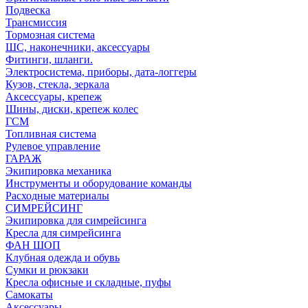
Подвеска
Трансмиссия
Тормозная система
ШС, наконечники, аксессуары
Фитинги, шланги.
Электросистема, приборы, дата-логгеры
Кузов, стекла, зеркала
Аксессуары, крепеж
Шины, диски, крепеж колес
ГСМ
Топливная система
Рулевое управление
ГАРАЖ
Экипировка механика
Инструменты и оборудование команды
Расходные материалы
СИМРЕЙСИНГ
Экипировка для симрейсинга
Кресла для симрейсинга
ФАН ШОП
Клубная одежда и обувь
Сумки и рюкзаки
Кресла офисные и складные, пуфы
Самокаты
Аксессуары