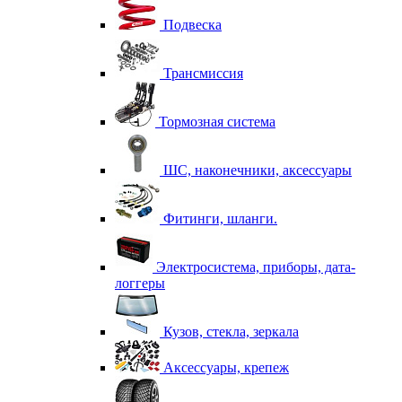
Подвеска
Трансмиссия
Тормозная система
ШС, наконечники, аксессуары
Фитинги, шланги.
Электросистема, приборы, дата-
логгеры
Кузов, стекла, зеркала
Аксессуары, крепеж