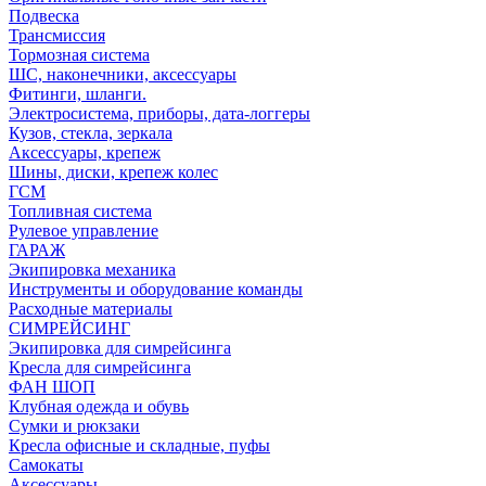
Подвеска
Трансмиссия
Тормозная система
ШС, наконечники, аксессуары
Фитинги, шланги.
Электросистема, приборы, дата-логгеры
Кузов, стекла, зеркала
Аксессуары, крепеж
Шины, диски, крепеж колес
ГСМ
Топливная система
Рулевое управление
ГАРАЖ
Экипировка механика
Инструменты и оборудование команды
Расходные материалы
СИМРЕЙСИНГ
Экипировка для симрейсинга
Кресла для симрейсинга
ФАН ШОП
Клубная одежда и обувь
Сумки и рюкзаки
Кресла офисные и складные, пуфы
Самокаты
Аксессуары