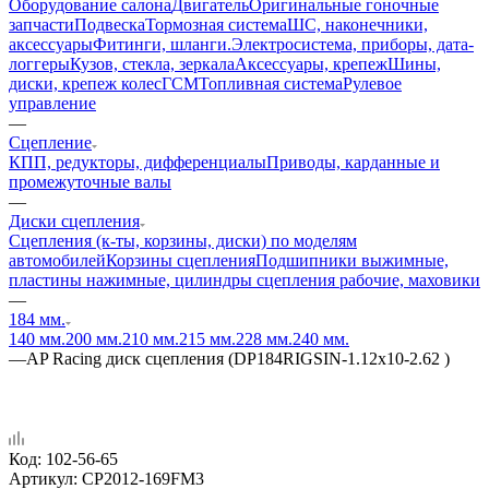
Оборудование салона
Двигатель
Оригинальные гоночные
запчасти
Подвеска
Тормозная система
ШС, наконечники,
аксессуары
Фитинги, шланги.
Электросистема, приборы, дата-
логгеры
Кузов, стекла, зеркала
Аксессуары, крепеж
Шины,
диски, крепеж колес
ГСМ
Топливная система
Рулевое
управление
—
Сцепление
КПП, редукторы, дифференциалы
Приводы, карданные и
промежуточные валы
—
Диски сцепления
Сцепления (к-ты, корзины, диски) по моделям
автомобилей
Корзины сцепления
Подшипники выжимные,
пластины нажимные, цилиндры сцепления рабочие, маховики
—
184 мм.
140 мм.
200 мм.
210 мм.
215 мм.
228 мм.
240 мм.
—
AP Racing диск сцепления (DP184RIGSIN-1.12x10-2.62 )
Код:
102-56-65
Артикул:
CP2012-169FM3