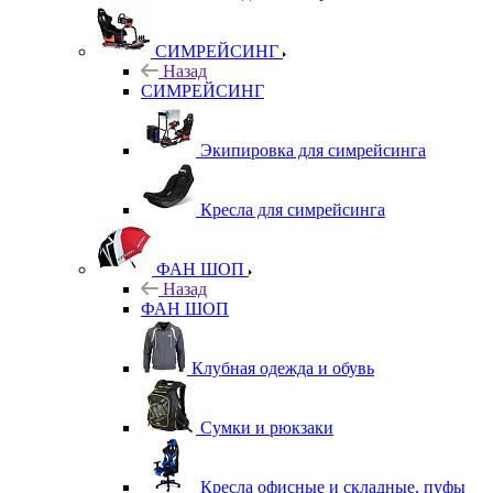
СИМРЕЙСИНГ
Назад
СИМРЕЙСИНГ
Экипировка для симрейсинга
Кресла для симрейсинга
ФАН ШОП
Назад
ФАН ШОП
Клубная одежда и обувь
Сумки и рюкзаки
Кресла офисные и складные, пуфы