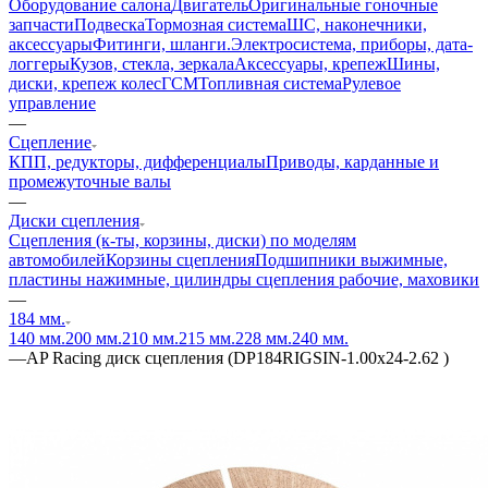
Оборудование салона
Двигатель
Оригинальные гоночные
запчасти
Подвеска
Тормозная система
ШС, наконечники,
аксессуары
Фитинги, шланги.
Электросистема, приборы, дата-
логгеры
Кузов, стекла, зеркала
Аксессуары, крепеж
Шины,
диски, крепеж колес
ГСМ
Топливная система
Рулевое
управление
—
Сцепление
КПП, редукторы, дифференциалы
Приводы, карданные и
промежуточные валы
—
Диски сцепления
Сцепления (к-ты, корзины, диски) по моделям
автомобилей
Корзины сцепления
Подшипники выжимные,
пластины нажимные, цилиндры сцепления рабочие, маховики
—
184 мм.
140 мм.
200 мм.
210 мм.
215 мм.
228 мм.
240 мм.
—
AP Racing диск сцепления (DP184RIGSIN-1.00x24-2.62 )