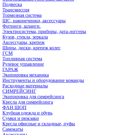
Подвеска
Трансмиссия
Тормозная система
ШС, наконечники, аксессуары
Фитинги, шланги.
Электросистема, приборы, дата-логгеры
Кузов, стекла, зеркала
Аксессуары, крепеж
Шины, диски, крепеж колес
ГСМ
Топливная система
Рулевое управление
ГАРАЖ
Экипировка механика
Инструменты и оборудование команды
Расходные материалы
СИМРЕЙСИНГ
Экипировка для симрейсинга
Кресла для симрейсинга
ФАН ШОП
Клубная одежда и обувь
Сумки и рюкзаки
Кресла офисные и складные, пуфы
Самокаты
Аксессуары