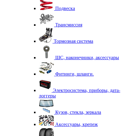
Подвеска
Трансмиссия
Тормозная система
ШС, наконечники, аксессуары
Фитинги, шланги.
Электросистема, приборы, дата-
логгеры
Кузов, стекла, зеркала
Аксессуары, крепеж