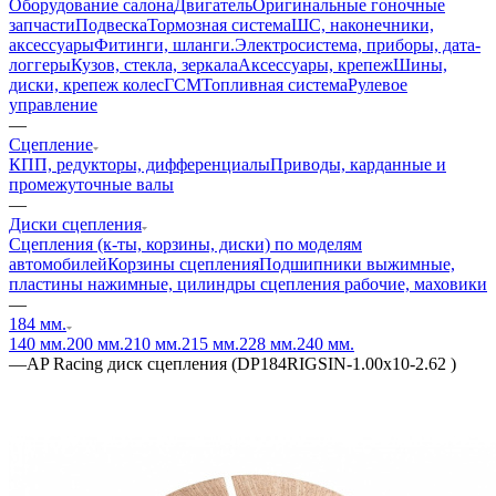
Оборудование салона
Двигатель
Оригинальные гоночные
запчасти
Подвеска
Тормозная система
ШС, наконечники,
аксессуары
Фитинги, шланги.
Электросистема, приборы, дата-
логгеры
Кузов, стекла, зеркала
Аксессуары, крепеж
Шины,
диски, крепеж колес
ГСМ
Топливная система
Рулевое
управление
—
Сцепление
КПП, редукторы, дифференциалы
Приводы, карданные и
промежуточные валы
—
Диски сцепления
Сцепления (к-ты, корзины, диски) по моделям
автомобилей
Корзины сцепления
Подшипники выжимные,
пластины нажимные, цилиндры сцепления рабочие, маховики
—
184 мм.
140 мм.
200 мм.
210 мм.
215 мм.
228 мм.
240 мм.
—
AP Racing диск сцепления (DP184RIGSIN-1.00x10-2.62 )