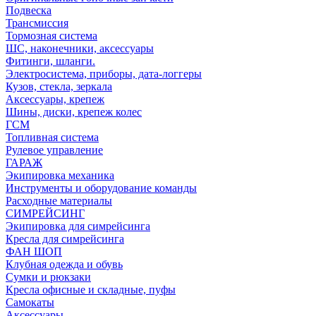
Подвеска
Трансмиссия
Тормозная система
ШС, наконечники, аксессуары
Фитинги, шланги.
Электросистема, приборы, дата-логгеры
Кузов, стекла, зеркала
Аксессуары, крепеж
Шины, диски, крепеж колес
ГСМ
Топливная система
Рулевое управление
ГАРАЖ
Экипировка механика
Инструменты и оборудование команды
Расходные материалы
СИМРЕЙСИНГ
Экипировка для симрейсинга
Кресла для симрейсинга
ФАН ШОП
Клубная одежда и обувь
Сумки и рюкзаки
Кресла офисные и складные, пуфы
Самокаты
Аксессуары