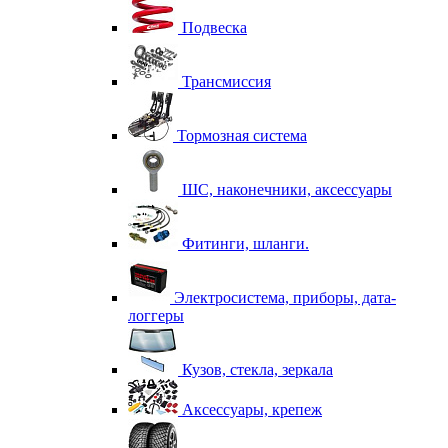
Подвеска
Трансмиссия
Тормозная система
ШС, наконечники, аксессуары
Фитинги, шланги.
Электросистема, приборы, дата-
логгеры
Кузов, стекла, зеркала
Аксессуары, крепеж