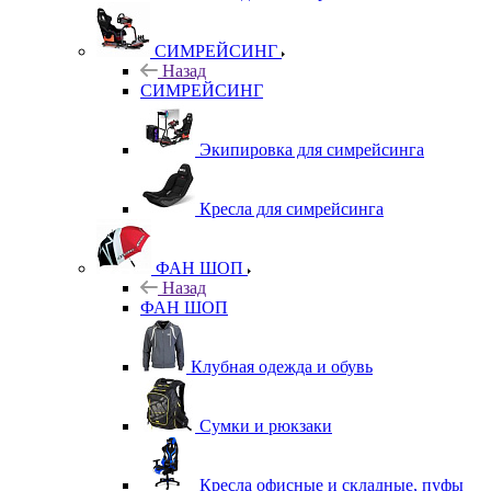
СИМРЕЙСИНГ
Назад
СИМРЕЙСИНГ
Экипировка для симрейсинга
Кресла для симрейсинга
ФАН ШОП
Назад
ФАН ШОП
Клубная одежда и обувь
Сумки и рюкзаки
Кресла офисные и складные, пуфы