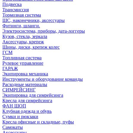
Подвеска
Трансмиссия
Тормозная система
ШС, наконечники, аксессуары
Фитинги, шланги.
Электросистема, приборы, дата-логгеры
Кузов, стекла, зеркала
Аксессуары, крепеж
Шины, диски, крепеж колес
ГСМ
Топливная система
Рулевое управление
ГАРАЖ
Экипировка механика
Инструменты и оборудование команды
Расходные материалы
СИМРЕЙСИНГ
Экипировка для симрейсинга
Кресла для симрейсинга
ФАН ШОП
Клубная одежда и обувь
Сумки и рюкзаки
Кресла офисные и складные, пуфы
Самокаты
Аксессуары