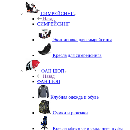
СИМРЕЙСИНГ
Назад
СИМРЕЙСИНГ
Экипировка для симрейсинга
Кресла для симрейсинга
ФАН ШОП
Назад
ФАН ШОП
Клубная одежда и обувь
Сумки и рюкзаки
Кресла офисные и складные, пуфы