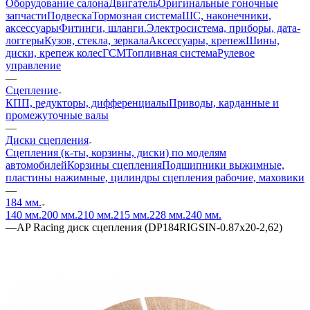
Оборудование салона
Двигатель
Оригинальные гоночные
запчасти
Подвеска
Тормозная система
ШС, наконечники,
аксессуары
Фитинги, шланги.
Электросистема, приборы, дата-
логгеры
Кузов, стекла, зеркала
Аксессуары, крепеж
Шины,
диски, крепеж колес
ГСМ
Топливная система
Рулевое
управление
—
Сцепление
КПП, редукторы, дифференциалы
Приводы, карданные и
промежуточные валы
—
Диски сцепления
Сцепления (к-ты, корзины, диски) по моделям
автомобилей
Корзины сцепления
Подшипники выжимные,
пластины нажимные, цилиндры сцепления рабочие, маховики
—
184 мм.
140 мм.
200 мм.
210 мм.
215 мм.
228 мм.
240 мм.
—
AP Racing диск сцепления (DP184RIGSIN-0.87x20-2,62)