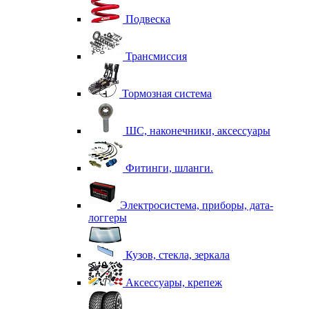
Подвеска
Трансмиссия
Тормозная система
ШС, наконечники, аксессуары
Фитинги, шланги.
Электросистема, приборы, дата-
логгеры
Кузов, стекла, зеркала
Аксессуары, крепеж