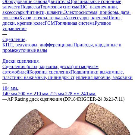
Оборудование салона
Двигатель
Оригинальные гоночные
запчасти
Подвеска
Тормозная система
ШС, наконечники,
аксессуары
Фитинги, шланги.
Электросистема, приборы, дата-
логгеры
Кузов, стекла, зеркала
Аксессуары, крепеж
Шины,
диски, крепеж колес
ГСМ
Топливная система
Рулевое
управление
—
Сцепление
КПП, редукторы, дифференциалы
Приводы, карданные и
промежуточные валы
—
Диски сцепления
Сцепления (к-ты, корзины, диски) по моделям
автомобилей
Корзины сцепления
Подшипники выжимные,
пластины нажимные, цилиндры сцепления рабочие, маховики
—
184 мм.
140 мм.
200 мм.
210 мм.
215 мм.
228 мм.
240 мм.
—
AP Racing диск сцепления (DP184RIGCER-24,0x21-7,11)