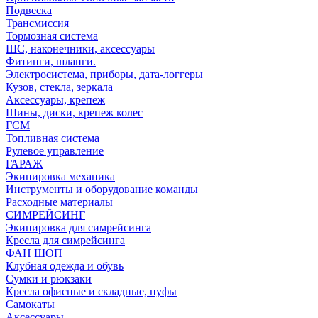
Подвеска
Трансмиссия
Тормозная система
ШС, наконечники, аксессуары
Фитинги, шланги.
Электросистема, приборы, дата-логгеры
Кузов, стекла, зеркала
Аксессуары, крепеж
Шины, диски, крепеж колес
ГСМ
Топливная система
Рулевое управление
ГАРАЖ
Экипировка механика
Инструменты и оборудование команды
Расходные материалы
СИМРЕЙСИНГ
Экипировка для симрейсинга
Кресла для симрейсинга
ФАН ШОП
Клубная одежда и обувь
Сумки и рюкзаки
Кресла офисные и складные, пуфы
Самокаты
Аксессуары