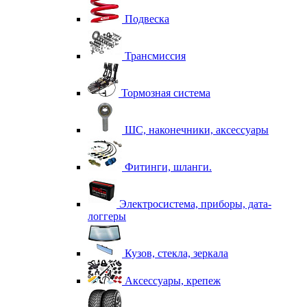
Подвеска
Трансмиссия
Тормозная система
ШС, наконечники, аксессуары
Фитинги, шланги.
Электросистема, приборы, дата-
логгеры
Кузов, стекла, зеркала
Аксессуары, крепеж