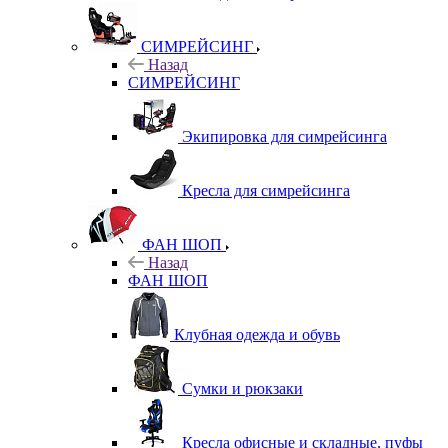
СИМРЕЙСИНГ
Назад
СИМРЕЙСИНГ
Экипировка для симрейсинга
Кресла для симрейсинга
ФАН ШОП
Назад
ФАН ШОП
Клубная одежда и обувь
Сумки и рюкзаки
Кресла офисные и складные, пуфы