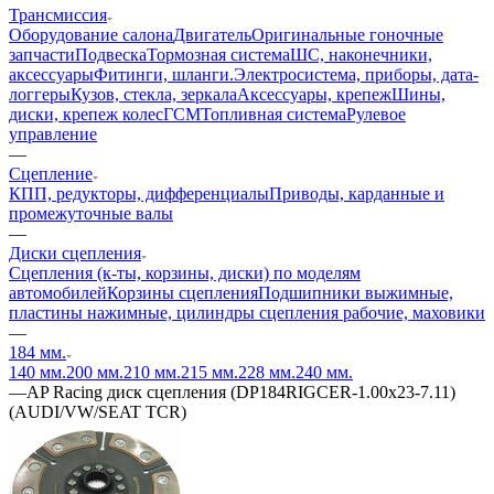
Трансмиссия
Оборудование салона
Двигатель
Оригинальные гоночные
запчасти
Подвеска
Тормозная система
ШС, наконечники,
аксессуары
Фитинги, шланги.
Электросистема, приборы, дата-
логгеры
Кузов, стекла, зеркала
Аксессуары, крепеж
Шины,
диски, крепеж колес
ГСМ
Топливная система
Рулевое
управление
—
Сцепление
КПП, редукторы, дифференциалы
Приводы, карданные и
промежуточные валы
—
Диски сцепления
Сцепления (к-ты, корзины, диски) по моделям
автомобилей
Корзины сцепления
Подшипники выжимные,
пластины нажимные, цилиндры сцепления рабочие, маховики
—
184 мм.
140 мм.
200 мм.
210 мм.
215 мм.
228 мм.
240 мм.
—
AP Racing диск сцепления (DP184RIGCER-1.00x23-7.11)
(AUDI/VW/SEAT TCR)