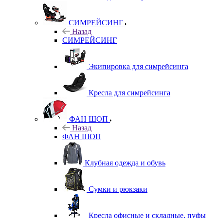
СИМРЕЙСИНГ
Назад
СИМРЕЙСИНГ
Экипировка для симрейсинга
Кресла для симрейсинга
ФАН ШОП
Назад
ФАН ШОП
Клубная одежда и обувь
Сумки и рюкзаки
Кресла офисные и складные, пуфы