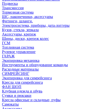
Подвеска
Трансмиссия
Тормозная система
ШС, наконечники, аксессуары
Фитинги, шланги.
Электросистема, приборы, дата-логгеры
Кузов, стекла, зеркала
Аксессуары, крепеж
Шины, диски, крепеж колес
ГСМ
Топливная система
Рулевое управление
ГАРАЖ
Экипировка механика
Инструменты и оборудование команды
Расходные материалы
СИМРЕЙСИНГ
Экипировка для симрейсинга
Кресла для симрейсинга
ФАН ШОП
Клубная одежда и обувь
Сумки и рюкзаки
Кресла офисные и складные, пуфы
Самокаты
Аксессуары