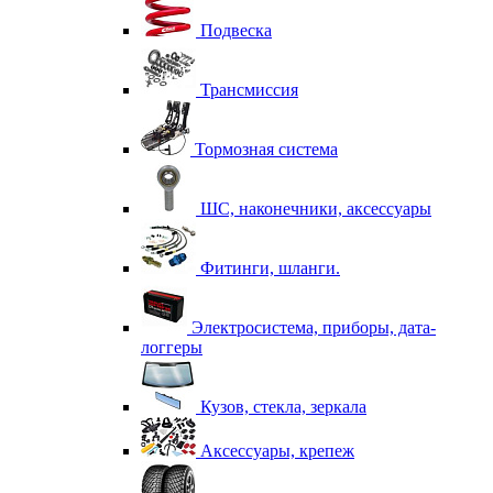
Подвеска
Трансмиссия
Тормозная система
ШС, наконечники, аксессуары
Фитинги, шланги.
Электросистема, приборы, дата-
логгеры
Кузов, стекла, зеркала
Аксессуары, крепеж