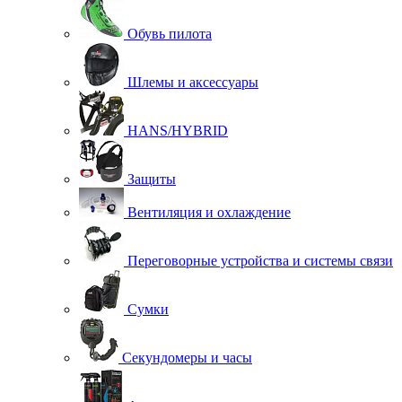
Обувь пилота
Шлемы и аксессуары
HANS/HYBRID
Защиты
Вентиляция и охлаждение
Переговорные устройства и системы связи
Сумки
Секундомеры и часы