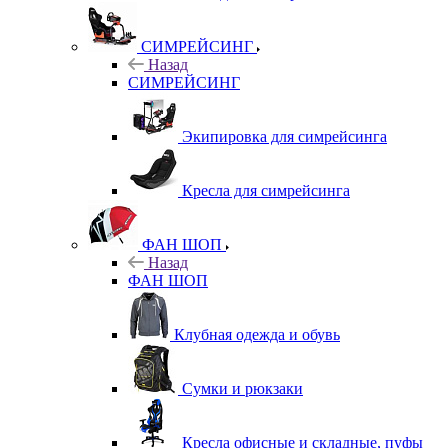
СИМРЕЙСИНГ
Назад
СИМРЕЙСИНГ
Экипировка для симрейсинга
Кресла для симрейсинга
ФАН ШОП
Назад
ФАН ШОП
Клубная одежда и обувь
Сумки и рюкзаки
Кресла офисные и складные, пуфы