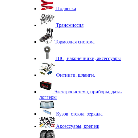
Подвеска
Трансмиссия
Тормозная система
ШС, наконечники, аксессуары
Фитинги, шланги.
Электросистема, приборы, дата-
логгеры
Кузов, стекла, зеркала
Аксессуары, крепеж