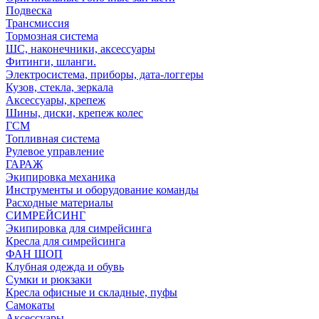
Подвеска
Трансмиссия
Тормозная система
ШС, наконечники, аксессуары
Фитинги, шланги.
Электросистема, приборы, дата-логгеры
Кузов, стекла, зеркала
Аксессуары, крепеж
Шины, диски, крепеж колес
ГСМ
Топливная система
Рулевое управление
ГАРАЖ
Экипировка механика
Инструменты и оборудование команды
Расходные материалы
СИМРЕЙСИНГ
Экипировка для симрейсинга
Кресла для симрейсинга
ФАН ШОП
Клубная одежда и обувь
Сумки и рюкзаки
Кресла офисные и складные, пуфы
Самокаты
Аксессуары