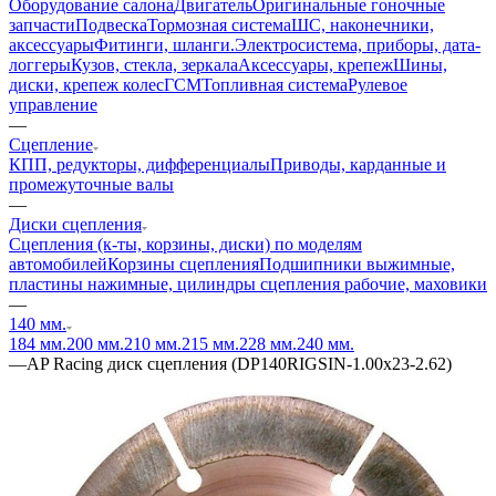
Оборудование салона
Двигатель
Оригинальные гоночные
запчасти
Подвеска
Тормозная система
ШС, наконечники,
аксессуары
Фитинги, шланги.
Электросистема, приборы, дата-
логгеры
Кузов, стекла, зеркала
Аксессуары, крепеж
Шины,
диски, крепеж колес
ГСМ
Топливная система
Рулевое
управление
—
Сцепление
КПП, редукторы, дифференциалы
Приводы, карданные и
промежуточные валы
—
Диски сцепления
Сцепления (к-ты, корзины, диски) по моделям
автомобилей
Корзины сцепления
Подшипники выжимные,
пластины нажимные, цилиндры сцепления рабочие, маховики
—
140 мм.
184 мм.
200 мм.
210 мм.
215 мм.
228 мм.
240 мм.
—
AP Racing диск сцепления (DP140RIGSIN-1.00x23-2.62)