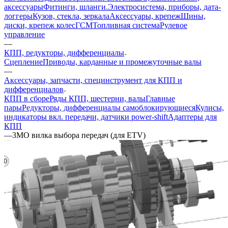
аксессуары
Фитинги, шланги.
Электросистема, приборы, дата-
логгеры
Кузов, стекла, зеркала
Аксессуары, крепеж
Шины,
диски, крепеж колес
ГСМ
Топливная система
Рулевое
управление
—
КПП, редукторы, дифференциалы
Сцепление
Приводы, карданные и промежуточные валы
—
Аксессуары, запчасти, специнструмент для КПП и
дифференциалов
КПП в сборе
Ряды КПП, шестерни, валы
Главные
пары
Редукторы, дифференциалы самоблокирующиеся
Кулисы,
индикаторы вкл. передачи, датчики power-shift
Адаптеры для
КПП
—
3MO вилка выбора передач (для ETV)