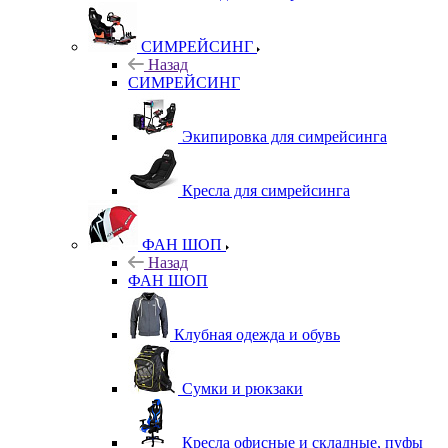
СИМРЕЙСИНГ
Назад
СИМРЕЙСИНГ
Экипировка для симрейсинга
Кресла для симрейсинга
ФАН ШОП
Назад
ФАН ШОП
Клубная одежда и обувь
Сумки и рюкзаки
Кресла офисные и складные, пуфы