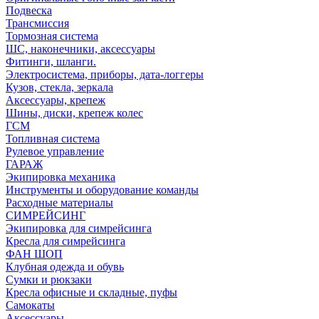
Подвеска
Трансмиссия
Тормозная система
ШС, наконечники, аксессуары
Фитинги, шланги.
Электросистема, приборы, дата-логгеры
Кузов, стекла, зеркала
Аксессуары, крепеж
Шины, диски, крепеж колес
ГСМ
Топливная система
Рулевое управление
ГАРАЖ
Экипировка механика
Инструменты и оборудование команды
Расходные материалы
СИМРЕЙСИНГ
Экипировка для симрейсинга
Кресла для симрейсинга
ФАН ШОП
Клубная одежда и обувь
Сумки и рюкзаки
Кресла офисные и складные, пуфы
Самокаты
Аксессуары