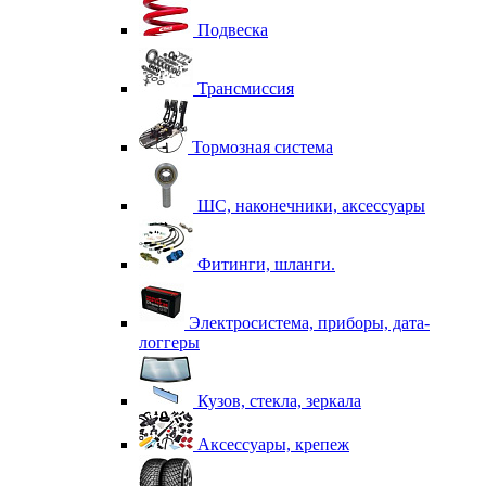
Подвеска
Трансмиссия
Тормозная система
ШС, наконечники, аксессуары
Фитинги, шланги.
Электросистема, приборы, дата-
логгеры
Кузов, стекла, зеркала
Аксессуары, крепеж