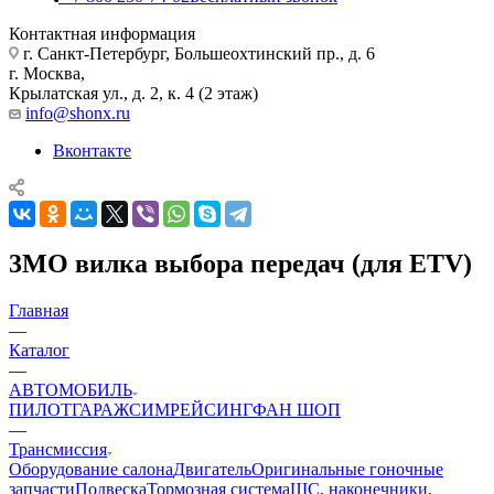
Контактная информация
г. Санкт-Петербург, Большеохтинский пр., д. 6
г. Москва,
Крылатская ул., д. 2, к. 4 (2 этаж)
info@shonx.ru
Вконтакте
3MO вилка выбора передач (для ETV)
Главная
—
Каталог
—
АВТОМОБИЛЬ
ПИЛОТ
ГАРАЖ
СИМРЕЙСИНГ
ФАН ШОП
—
Трансмиссия
Оборудование салона
Двигатель
Оригинальные гоночные
запчасти
Подвеска
Тормозная система
ШС, наконечники,