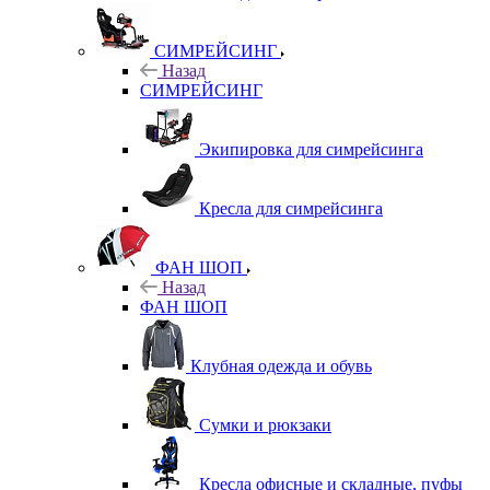
СИМРЕЙСИНГ
Назад
СИМРЕЙСИНГ
Экипировка для симрейсинга
Кресла для симрейсинга
ФАН ШОП
Назад
ФАН ШОП
Клубная одежда и обувь
Сумки и рюкзаки
Кресла офисные и складные, пуфы