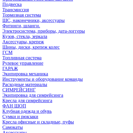
Подвеска
Трансмиссия
Тормозная система
ШС, наконечники, аксессуары
Фитинги, шланги.
Электросистема, приборы, дата-логгеры
Кузов, стекла, зеркала
Аксессуары, крепеж
Шины, диски, крепеж колес
ГСМ
Топливная система
Рулевое управление
ГАРАЖ
Экипировка механика
Инструменты и оборудование команды
Расходные материалы
СИМРЕЙСИНГ
Экипировка для симрейсинга
Кресла для симрейсинга
ФАН ШОП
Клубная одежда и обувь
Сумки и рюкзаки
Кресла офисные и складные, пуфы
Самокаты
Аксессуары