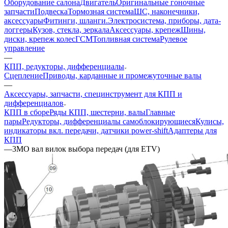
Оборудование салона
Двигатель
Оригинальные гоночные
запчасти
Подвеска
Тормозная система
ШС, наконечники,
аксессуары
Фитинги, шланги.
Электросистема, приборы, дата-
логгеры
Кузов, стекла, зеркала
Аксессуары, крепеж
Шины,
диски, крепеж колес
ГСМ
Топливная система
Рулевое
управление
—
КПП, редукторы, дифференциалы
Сцепление
Приводы, карданные и промежуточные валы
—
Аксессуары, запчасти, специнструмент для КПП и
дифференциалов
КПП в сборе
Ряды КПП, шестерни, валы
Главные
пары
Редукторы, дифференциалы самоблокирующиеся
Кулисы,
индикаторы вкл. передачи, датчики power-shift
Адаптеры для
КПП
—
3MO вал вилок выбора передач (для ETV)