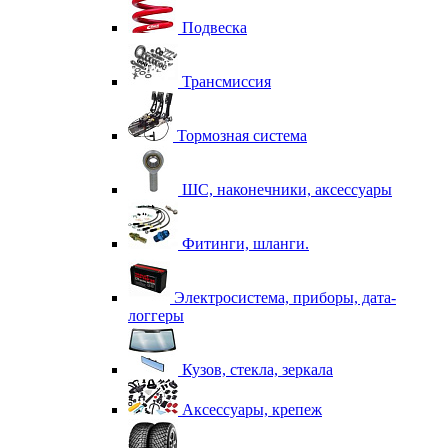
Подвеска
Трансмиссия
Тормозная система
ШС, наконечники, аксессуары
Фитинги, шланги.
Электросистема, приборы, дата-
логгеры
Кузов, стекла, зеркала
Аксессуары, крепеж