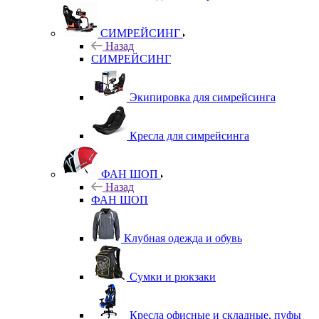
СИМРЕЙСИНГ
Назад
СИМРЕЙСИНГ
Экипировка для симрейсинга
Кресла для симрейсинга
ФАН ШОП
Назад
ФАН ШОП
Клубная одежда и обувь
Сумки и рюкзаки
Кресла офисные и складные, пуфы