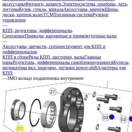
аксессуары
Фитинги, шланги.
Электросистема, приборы, дата-
логгеры
Кузов, стекла, зеркала
Аксессуары, крепеж
Шины,
диски, крепеж колес
ГСМ
Топливная система
Рулевое
управление
—
КПП, редукторы, дифференциалы
Сцепление
Приводы, карданные и промежуточные валы
—
Аксессуары, запчасти, специнструмент для КПП и
дифференциалов
КПП в сборе
Ряды КПП, шестерни, валы
Главные
пары
Редукторы, дифференциалы самоблокирующиеся
Кулисы,
индикаторы вкл. передачи, датчики power-shift
Адаптеры для
КПП
—
3MO кольцо подшипника внутреннее