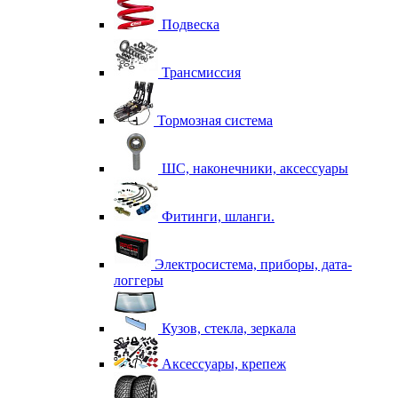
Подвеска
Трансмиссия
Тормозная система
ШС, наконечники, аксессуары
Фитинги, шланги.
Электросистема, приборы, дата-
логгеры
Кузов, стекла, зеркала
Аксессуары, крепеж