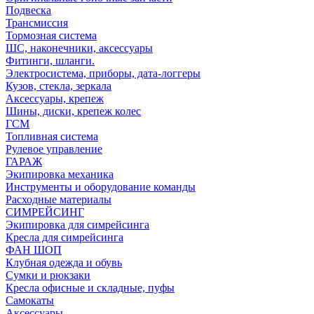
Подвеска
Трансмиссия
Тормозная система
ШС, наконечники, аксессуары
Фитинги, шланги.
Электросистема, приборы, дата-логгеры
Кузов, стекла, зеркала
Аксессуары, крепеж
Шины, диски, крепеж колес
ГСМ
Топливная система
Рулевое управление
ГАРАЖ
Экипировка механика
Инструменты и оборудование команды
Расходные материалы
СИМРЕЙСИНГ
Экипировка для симрейсинга
Кресла для симрейсинга
ФАН ШОП
Клубная одежда и обувь
Сумки и рюкзаки
Кресла офисные и складные, пуфы
Самокаты
Аксессуары