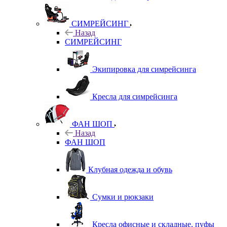
СИМРЕЙСИНГ
Назад
СИМРЕЙСИНГ
Экипировка для симрейсинга
Кресла для симрейсинга
ФАН ШОП
Назад
ФАН ШОП
Клубная одежда и обувь
Сумки и рюкзаки
Кресла офисные и складные, пуфы