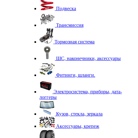
Подвеска
Трансмиссия
Тормозная система
ШС, наконечники, аксессуары
Фитинги, шланги.
Электросистема, приборы, дата-
логгеры
Кузов, стекла, зеркала
Аксессуары, крепеж