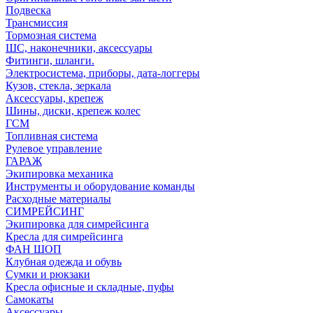
Подвеска
Трансмиссия
Тормозная система
ШС, наконечники, аксессуары
Фитинги, шланги.
Электросистема, приборы, дата-логгеры
Кузов, стекла, зеркала
Аксессуары, крепеж
Шины, диски, крепеж колес
ГСМ
Топливная система
Рулевое управление
ГАРАЖ
Экипировка механика
Инструменты и оборудование команды
Расходные материалы
СИМРЕЙСИНГ
Экипировка для симрейсинга
Кресла для симрейсинга
ФАН ШОП
Клубная одежда и обувь
Сумки и рюкзаки
Кресла офисные и складные, пуфы
Самокаты
Аксессуары