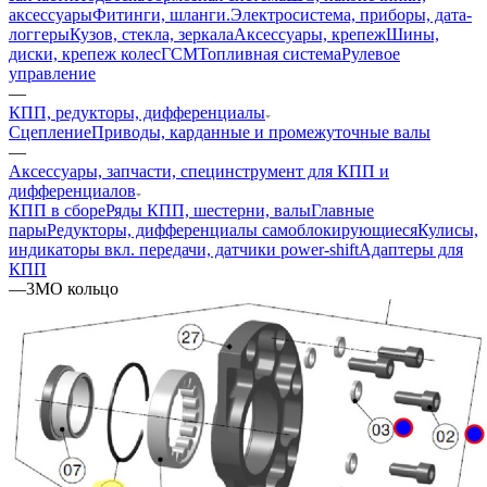
аксессуары
Фитинги, шланги.
Электросистема, приборы, дата-
логгеры
Кузов, стекла, зеркала
Аксессуары, крепеж
Шины,
диски, крепеж колес
ГСМ
Топливная система
Рулевое
управление
—
КПП, редукторы, дифференциалы
Сцепление
Приводы, карданные и промежуточные валы
—
Аксессуары, запчасти, специнструмент для КПП и
дифференциалов
КПП в сборе
Ряды КПП, шестерни, валы
Главные
пары
Редукторы, дифференциалы самоблокирующиеся
Кулисы,
индикаторы вкл. передачи, датчики power-shift
Адаптеры для
КПП
—
3MO кольцо