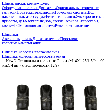
Шины, диски, крепеж колес
Оборудование салона
Двигатель
Оригинальные гоночные
запчасти
Подвеска
Трансмиссия
Тормозная система
ШС,
наконечники, аксессуары
Фитинги, шланги.
Электросистема,
приборы, дата-логгеры
Кузов, стекла, зеркала
Аксессуары,
крепеж
ГСМ
Топливная система
Рулевое управление
—
Шпильки
Автошины, шипы
Диски колесные
Проставки
колесные
Камеры
Гайки
—
Шпилька колесная вворачиваемая
Шпилька колесная запрессовываемая
—
NewDiffer шпильки колесные Спорт (М14Х1.25/1.5//дл. 90
мм.), 4 шт. (класс прочности 12.9)