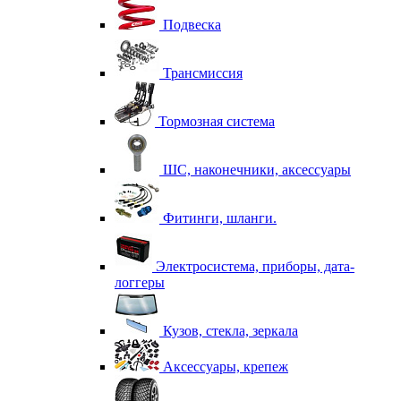
Подвеска
Трансмиссия
Тормозная система
ШС, наконечники, аксессуары
Фитинги, шланги.
Электросистема, приборы, дата-
логгеры
Кузов, стекла, зеркала
Аксессуары, крепеж