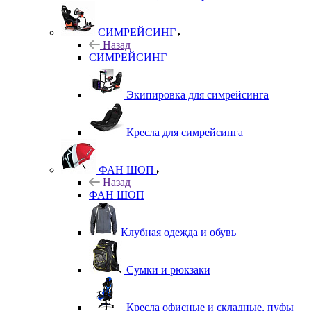
СИМРЕЙСИНГ
Назад
СИМРЕЙСИНГ
Экипировка для симрейсинга
Кресла для симрейсинга
ФАН ШОП
Назад
ФАН ШОП
Клубная одежда и обувь
Сумки и рюкзаки
Кресла офисные и складные, пуфы