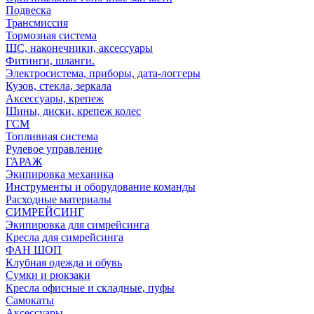
Подвеска
Трансмиссия
Тормозная система
ШС, наконечники, аксессуары
Фитинги, шланги.
Электросистема, приборы, дата-логгеры
Кузов, стекла, зеркала
Аксессуары, крепеж
Шины, диски, крепеж колес
ГСМ
Топливная система
Рулевое управление
ГАРАЖ
Экипировка механика
Инструменты и оборудование команды
Расходные материалы
СИМРЕЙСИНГ
Экипировка для симрейсинга
Кресла для симрейсинга
ФАН ШОП
Клубная одежда и обувь
Сумки и рюкзаки
Кресла офисные и складные, пуфы
Самокаты
Аксессуары