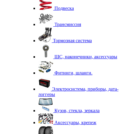
Подвеска
Трансмиссия
Тормозная система
ШС, наконечники, аксессуары
Фитинги, шланги.
Электросистема, приборы, дата-
логгеры
Кузов, стекла, зеркала
Аксессуары, крепеж