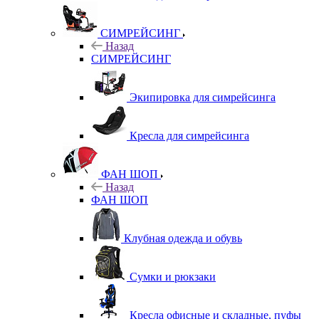
СИМРЕЙСИНГ
Назад
СИМРЕЙСИНГ
Экипировка для симрейсинга
Кресла для симрейсинга
ФАН ШОП
Назад
ФАН ШОП
Клубная одежда и обувь
Сумки и рюкзаки
Кресла офисные и складные, пуфы