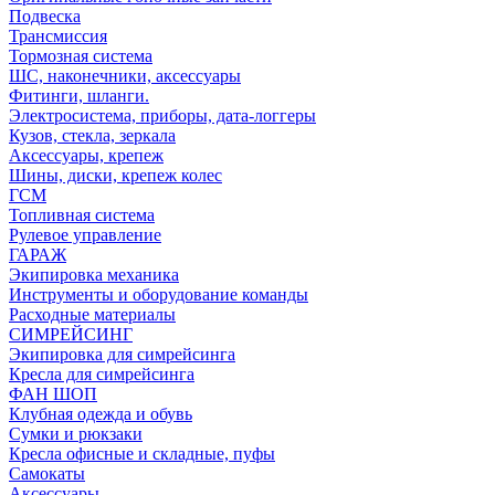
Подвеска
Трансмиссия
Тормозная система
ШС, наконечники, аксессуары
Фитинги, шланги.
Электросистема, приборы, дата-логгеры
Кузов, стекла, зеркала
Аксессуары, крепеж
Шины, диски, крепеж колес
ГСМ
Топливная система
Рулевое управление
ГАРАЖ
Экипировка механика
Инструменты и оборудование команды
Расходные материалы
СИМРЕЙСИНГ
Экипировка для симрейсинга
Кресла для симрейсинга
ФАН ШОП
Клубная одежда и обувь
Сумки и рюкзаки
Кресла офисные и складные, пуфы
Самокаты
Аксессуары