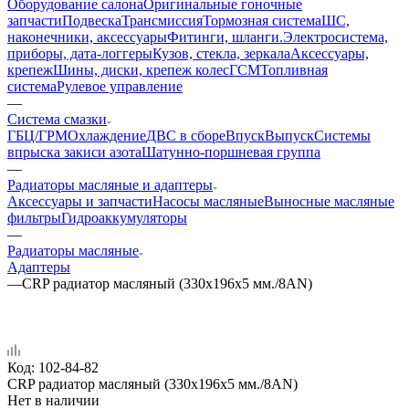
Оборудование салона
Оригинальные гоночные
запчасти
Подвеска
Трансмиссия
Тормозная система
ШС,
наконечники, аксессуары
Фитинги, шланги.
Электросистема,
приборы, дата-логгеры
Кузов, стекла, зеркала
Аксессуары,
крепеж
Шины, диски, крепеж колес
ГСМ
Топливная
система
Рулевое управление
—
Система смазки
ГБЦ/ГРМ
Охлаждение
ДВС в сборе
Впуск
Выпуск
Системы
впрыска закиси азота
Шатунно-поршневая группа
—
Радиаторы масляные и адаптеры
Аксессуары и запчасти
Насосы масляные
Выносные масляные
фильтры
Гидроаккумуляторы
—
Радиаторы масляные
Адаптеры
—
CRP радиатор масляный (330х196х5 мм./8AN)
Код:
102-84-82
CRP радиатор масляный (330х196х5 мм./8AN)
Нет в наличии