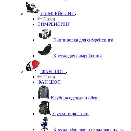
СИМРЕЙСИНГ
Назад
СИМРЕЙСИНГ
Экипировка для симрейсинга
Кресла для симрейсинга
ФАН ШОП
Назад
ФАН ШОП
Клубная одежда и обувь
Сумки и рюкзаки
Кресла офисные и складные, пуфы