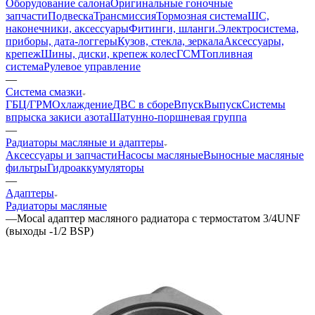
Оборудование салона
Оригинальные гоночные
запчасти
Подвеска
Трансмиссия
Тормозная система
ШС,
наконечники, аксессуары
Фитинги, шланги.
Электросистема,
приборы, дата-логгеры
Кузов, стекла, зеркала
Аксессуары,
крепеж
Шины, диски, крепеж колес
ГСМ
Топливная
система
Рулевое управление
—
Система смазки
ГБЦ/ГРМ
Охлаждение
ДВС в сборе
Впуск
Выпуск
Системы
впрыска закиси азота
Шатунно-поршневая группа
—
Радиаторы масляные и адаптеры
Аксессуары и запчасти
Насосы масляные
Выносные масляные
фильтры
Гидроаккумуляторы
—
Адаптеры
Радиаторы масляные
—
Mocal адаптер масляного радиатора с термостатом 3/4UNF
(выходы -1/2 BSP)