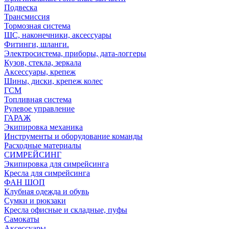
Подвеска
Трансмиссия
Тормозная система
ШС, наконечники, аксессуары
Фитинги, шланги.
Электросистема, приборы, дата-логгеры
Кузов, стекла, зеркала
Аксессуары, крепеж
Шины, диски, крепеж колес
ГСМ
Топливная система
Рулевое управление
ГАРАЖ
Экипировка механика
Инструменты и оборудование команды
Расходные материалы
СИМРЕЙСИНГ
Экипировка для симрейсинга
Кресла для симрейсинга
ФАН ШОП
Клубная одежда и обувь
Сумки и рюкзаки
Кресла офисные и складные, пуфы
Самокаты
Аксессуары