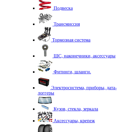
Подвеска
Трансмиссия
Тормозная система
ШС, наконечники, аксессуары
Фитинги, шланги.
Электросистема, приборы, дата-
логгеры
Кузов, стекла, зеркала
Аксессуары, крепеж