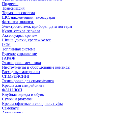
Подвеска
Трансмиссия
Тормозная система
ШС, наконечники, аксессуары
Фитинги, шланги.
Электросистема, приборы, дата-логгеры
Кузов, стекла, зеркала
Аксессуары, крепеж
Шины, диски, крепеж колес
ГСМ
Топливная система
Рулевое управление
ГАРАЖ
Экипировка механика
Инструменты и оборудование команды
Расходные материалы
СИМРЕЙСИНГ
Экипировка для симрейсинга
Кресла для симрейсинга
ФАН ШОП
Клубная одежда и обувь
Сумки и рюкзаки
Кресла офисные и складные, пуфы
Самокаты
Аксессуары