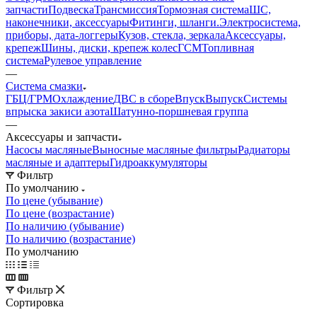
запчасти
Подвеска
Трансмиссия
Тормозная система
ШС,
наконечники, аксессуары
Фитинги, шланги.
Электросистема,
приборы, дата-логгеры
Кузов, стекла, зеркала
Аксессуары,
крепеж
Шины, диски, крепеж колес
ГСМ
Топливная
система
Рулевое управление
—
Система смазки
ГБЦ/ГРМ
Охлаждение
ДВС в сборе
Впуск
Выпуск
Системы
впрыска закиси азота
Шатунно-поршневая группа
—
Аксессуары и запчасти
Насосы масляные
Выносные масляные фильтры
Радиаторы
масляные и адаптеры
Гидроаккумуляторы
Фильтр
По умолчанию
По цене (убывание)
По цене (возрастание)
По наличию (убывание)
По наличию (возрастание)
По умолчанию
Фильтр
Сортировка