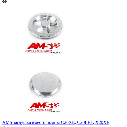
AMS заглушка вместо помпы C20XE, C20LET, X20XE