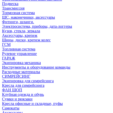
Подвеска
Трансмиссия
Тормозная система
ШС, наконечники, аксессуары
Фитинги, шланги.
Электросистема, приборы, дата-логгеры
Кузов, стекла, зеркала
Аксессуары, крепеж
Шины, диски, крепеж колес
ГСМ
Топливная система
Рулевое управление
ГАРАЖ
Экипировка механика
Инструменты и оборудование команды
Расходные материалы
СИМРЕЙСИНГ
Экипировка для симрейсинга
Кресла для симрейсинга
ФАН ШОП
Клубная одежда и обувь
Сумки и рюкзаки
Кресла офисные и складные, пуфы
Самокаты
Аксессуары