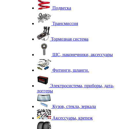
Подвеска
Трансмиссия
Тормозная система
ШС, наконечники, аксессуары
Фитинги, шланги.
Электросистема, приборы, дата-
логгеры
Кузов, стекла, зеркала
Аксессуары, крепеж