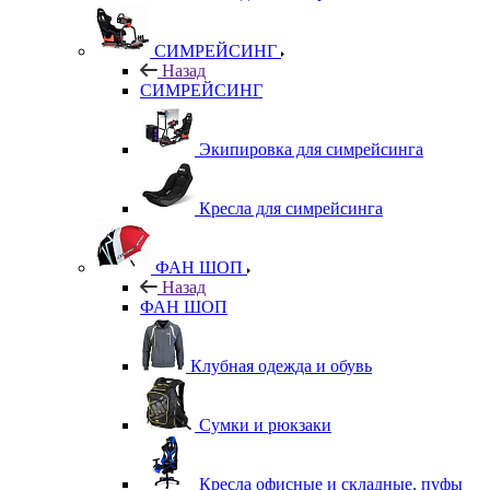
СИМРЕЙСИНГ
Назад
СИМРЕЙСИНГ
Экипировка для симрейсинга
Кресла для симрейсинга
ФАН ШОП
Назад
ФАН ШОП
Клубная одежда и обувь
Сумки и рюкзаки
Кресла офисные и складные, пуфы