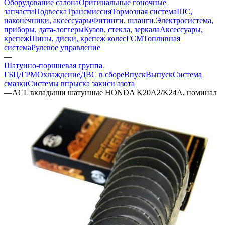
Оборудование салона
Оригинальные гоночные
запчасти
Подвеска
Трансмиссия
Тормозная система
ШС,
наконечники, аксессуары
Фитинги, шланги.
Электросистема,
приборы, дата-логгеры
Кузов, стекла, зеркала
Аксессуары,
крепеж
Шины, диски, крепеж колес
ГСМ
Топливная
система
Рулевое управление
—
Шатунно-поршневая группа
ГБЦ/ГРМ
Охлаждение
ДВС в сборе
Впуск
Выпуск
Система
смазки
Системы впрыска закиси азота
—
ACL вкладыши шатунные HONDA K20A2/K24A, номинал