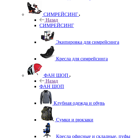
СИМРЕЙСИНГ
Назад
СИМРЕЙСИНГ
Экипировка для симрейсинга
Кресла для симрейсинга
ФАН ШОП
Назад
ФАН ШОП
Клубная одежда и обувь
Сумки и рюкзаки
Кресла офисные и складные, пуфы