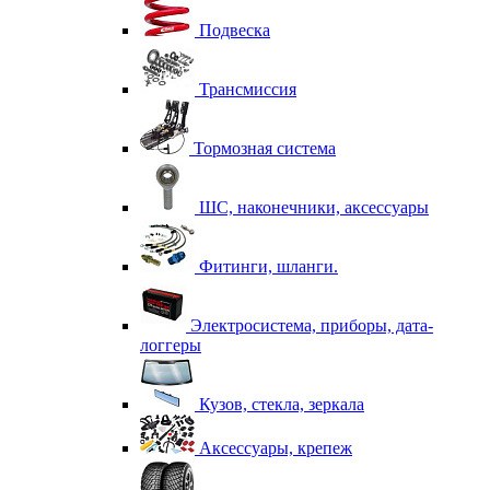
Подвеска
Трансмиссия
Тормозная система
ШС, наконечники, аксессуары
Фитинги, шланги.
Электросистема, приборы, дата-
логгеры
Кузов, стекла, зеркала
Аксессуары, крепеж