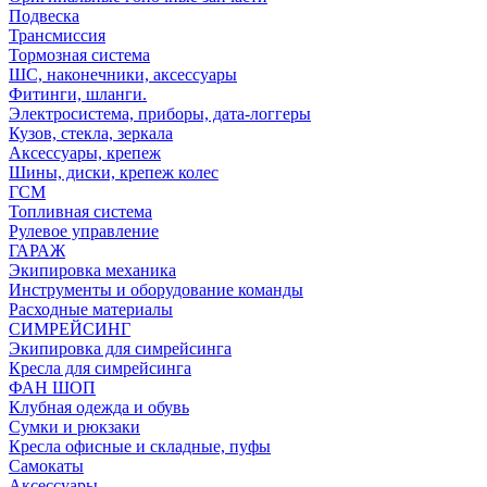
Подвеска
Трансмиссия
Тормозная система
ШС, наконечники, аксессуары
Фитинги, шланги.
Электросистема, приборы, дата-логгеры
Кузов, стекла, зеркала
Аксессуары, крепеж
Шины, диски, крепеж колес
ГСМ
Топливная система
Рулевое управление
ГАРАЖ
Экипировка механика
Инструменты и оборудование команды
Расходные материалы
СИМРЕЙСИНГ
Экипировка для симрейсинга
Кресла для симрейсинга
ФАН ШОП
Клубная одежда и обувь
Сумки и рюкзаки
Кресла офисные и складные, пуфы
Самокаты
Аксессуары