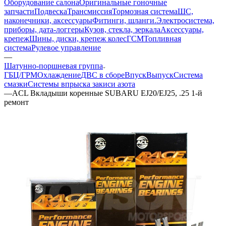
Оборудование салона
Оригинальные гоночные
запчасти
Подвеска
Трансмиссия
Тормозная система
ШС,
наконечники, аксессуары
Фитинги, шланги.
Электросистема,
приборы, дата-логгеры
Кузов, стекла, зеркала
Аксессуары,
крепеж
Шины, диски, крепеж колес
ГСМ
Топливная
система
Рулевое управление
—
Шатунно-поршневая группа
ГБЦ/ГРМ
Охлаждение
ДВС в сборе
Впуск
Выпуск
Система
смазки
Системы впрыска закиси азота
—
ACL Вкладыши коренные SUBARU EJ20/EJ25, .25 1-й
ремонт