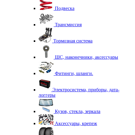
Подвеска
Трансмиссия
Тормозная система
ШС, наконечники, аксессуары
Фитинги, шланги.
Электросистема, приборы, дата-
логгеры
Кузов, стекла, зеркала
Аксессуары, крепеж