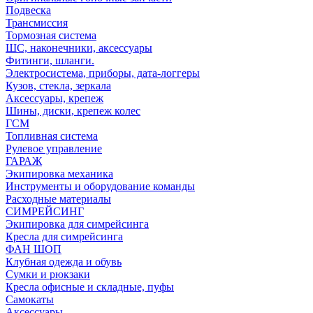
Подвеска
Трансмиссия
Тормозная система
ШС, наконечники, аксессуары
Фитинги, шланги.
Электросистема, приборы, дата-логгеры
Кузов, стекла, зеркала
Аксессуары, крепеж
Шины, диски, крепеж колес
ГСМ
Топливная система
Рулевое управление
ГАРАЖ
Экипировка механика
Инструменты и оборудование команды
Расходные материалы
СИМРЕЙСИНГ
Экипировка для симрейсинга
Кресла для симрейсинга
ФАН ШОП
Клубная одежда и обувь
Сумки и рюкзаки
Кресла офисные и складные, пуфы
Самокаты
Аксессуары