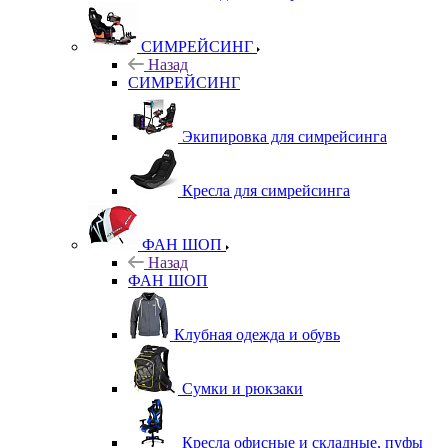
СИМРЕЙСИНГ
Назад
СИМРЕЙСИНГ
Экипировка для симрейсинга
Кресла для симрейсинга
ФАН ШОП
Назад
ФАН ШОП
Клубная одежда и обувь
Сумки и рюкзаки
Кресла офисные и складные, пуфы