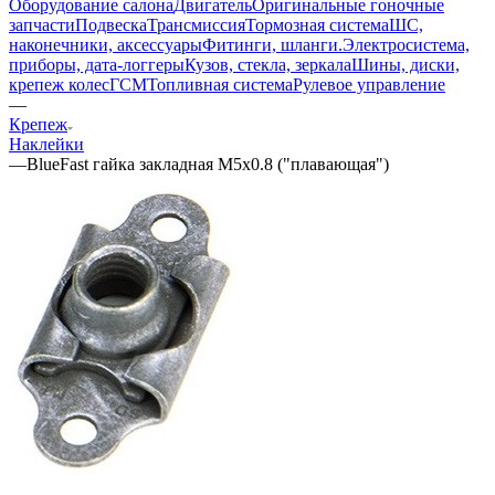
Оборудование салона
Двигатель
Оригинальные гоночные
запчасти
Подвеска
Трансмиссия
Тормозная система
ШС,
наконечники, аксессуары
Фитинги, шланги.
Электросистема,
приборы, дата-логгеры
Кузов, стекла, зеркала
Шины, диски,
крепеж колес
ГСМ
Топливная система
Рулевое управление
—
Крепеж
Наклейки
—
BlueFast гайка закладная М5x0.8 ("плавающая")