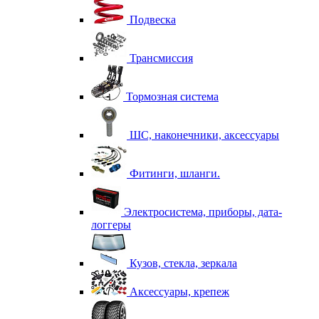
Подвеска
Трансмиссия
Тормозная система
ШС, наконечники, аксессуары
Фитинги, шланги.
Электросистема, приборы, дата-
логгеры
Кузов, стекла, зеркала
Аксессуары, крепеж