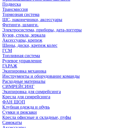
Подвеска
Трансмиссия
Тормозная система
ШС, наконечники, аксессуары
Фитинги, шланги.
Электросистема, приборы, дата-логгеры
Кузов, стекла, зеркала
Аксессуары, крепеж
Шины, диски, крепеж колес
ГСМ
Топливная система
Рулевое управление
ГАРАЖ
Экипировка механика
Инструменты и оборудование команды
Расходные материалы
СИМРЕЙСИНГ
Экипировка для симрейсинга
Кресла для симрейсинга
ФАН ШОП
Клубная одежда и обувь
Сумки и рюкзаки
Кресла офисные и складные, пуфы
Самокаты
Аксессуары