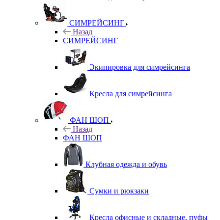
СИМРЕЙСИНГ
Назад
СИМРЕЙСИНГ
Экипировка для симрейсинга
Кресла для симрейсинга
ФАН ШОП
Назад
ФАН ШОП
Клубная одежда и обувь
Сумки и рюкзаки
Кресла офисные и складные, пуфы